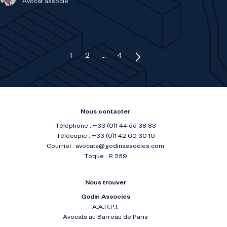
Avocat associé
Pagination des publications
1
2
…
4
Nous contacter
Téléphone : +33 (0)1 44 55 38 83
Télécopie : +33 (0)1 42 60 30 10
Courriel :
avocats@godinassocies.com
Toque : R 259
Nous trouver
Godin Associés
A.A.R.P.I.
Avocats au Barreau de Paris