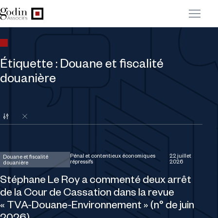
Étiquette :
Douane et fiscalité
douanière
Choisir une expertise
Supprimer le filtre
Pénal et contentieux économiques
22 juillet
Douane et fiscalité
répressifs
2026
douanière
Stéphane Le Roy a commenté deux arrêt
de la Cour de Cassation dans la revue
« TVA-Douane-Environnement » (n° de juin