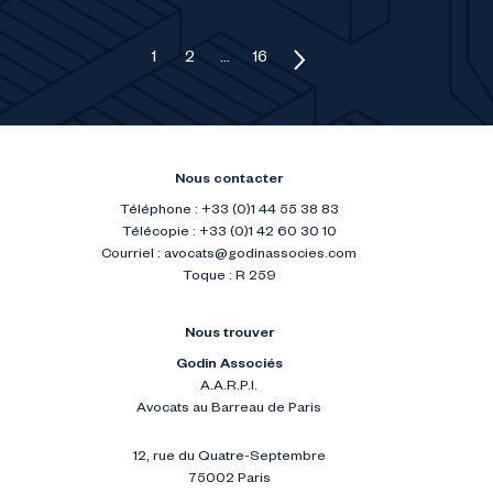
Pagination des publications
1
2
…
16
Nous contacter
Téléphone : +33 (0)1 44 55 38 83
Télécopie : +33 (0)1 42 60 30 10
Courriel :
avocats@godinassocies.com
Toque : R 259
Nous trouver
Godin Associés
A.A.R.P.I.
Avocats au Barreau de Paris
12, rue du Quatre-Septembre
75002 Paris