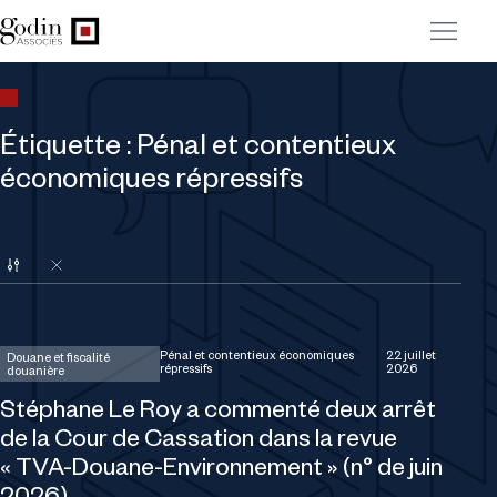
Étiquette :
Pénal et contentieux
économiques répressifs
Choisir une expertise
Supprimer le filtre
Pénal et contentieux économiques
22 juillet
Douane et fiscalité
répressifs
2026
douanière
Stéphane Le Roy a commenté deux arrêt
de la Cour de Cassation dans la revue
« TVA-Douane-Environnement » (n° de juin