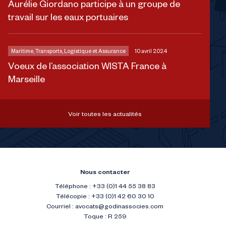
Aurélie Giordano participe à un groupe de
travail sur les eaux portuaires
Maritime, Transports, Logistique et Assurance
10 avril 2024
Voeux de l’association WISTA France à
Marseille
Voir toutes les actualités
Nous contacter
Téléphone : +33 (0)1 44 55 38 83
Télécopie : +33 (0)1 42 60 30 10
Courriel :
avocats@godinassocies.com
Toque : R 259