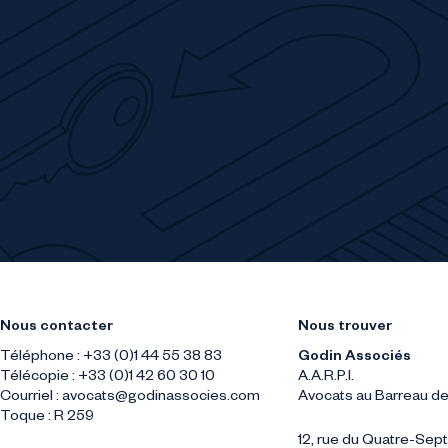
Nous contacter
Nous trouver
Téléphone : +33 (0)1 44 55 38 83
Godin Associés
Télécopie : +33 (0)1 42 60 30 10
A.A.R.P.I.
Courriel :
avocats@godinassocies.com
Avocats au Barreau de
Toque : R 259
12, rue du Quatre-Se