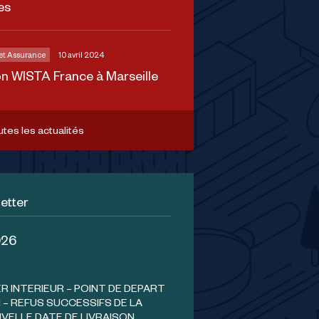
es
 et Assurance
10 avril 2024
on WISTA France à Marseille
utes les actualités
etter
026
 INTERIEUR – POINT DE DEPART
 – REFUS SUCCESSIFS DE LA