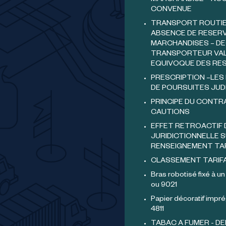
MARCHANDISE – NOU
CONVENUE
TRANSPORT ROUTIER
ABSENCE DE RESERV
MARCHANDISES – DE
TRANSPORTEUR VAL
EQUIVOQUE DES RE
PRESCRIPTION –LES 
DE POURSUITES JUDI
PRINCIPE DU CONTR
CAUTIONS
EFFET RETROACTIF 
JURIDICTIONNELLE S
RENSEIGNEMENT TA
CLASSEMENT TARIF
Bras robotisé fixé à un
ou 9021
Papier décoratif impré
4811
TABAC A FUMER - DE