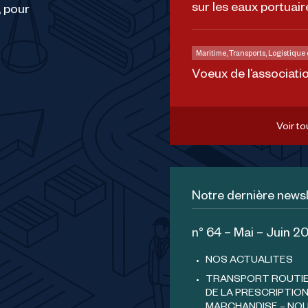
sur les eaux portuair
, pour
Maritime, Transports, Logistique
Voeux de l’associati
Voir to
Notre dernière newsl
n° 64 – Mai – Juin 2
NOS ACTUALITES
TRANSPORT ROUTIER
DE LA PRESCRIPTION