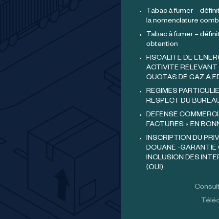
Tabac à fumer – définit
la nomenclature comb
Tabac à fumer – défini
obtention
FISCALITE DE L’ENER
ACTIVITE RELEVANT 
QUOTAS DE GAZ A E
REGIMES PARTICULIE
RESPECT DU BUREA
DEFENSE COMMERCI
FACTURES « EN BON
INSCRIPTION DU PRI
DOUANE -GARANTIE 
INCLUSION DES INT
(OUI)
Consult
Téléc