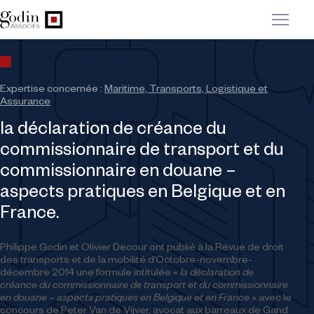
Expertise concernée :
Maritime, Transports, Logistique et
Assurance
la déclaration de créance du
commissionnaire de transport et du
commissionnaire en douane –
aspects pratiques en Belgique et en
France.
Philippe Godin et Olivier Decour ont publié à la Revue de droit
des transports et de la mobilité d’Octobre-novembre-
décembre 2014 une formule intitulée «
la déclaration de
créance du commissionnaire de transport et du commissionnaire
en douane – aspects pratiques en Belgique et en France
» avec le
concours de Peter Van de Vijver, avocat aux barreaux de Gand