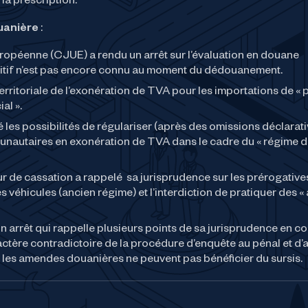
 la prescription.
uanière
:
uropéenne (CJUE) a rendu un arrêt sur l’évaluation en douane
initif n’est pas encore connu au moment du dédouanement.
erritoriale de l’exonération de TVA pour les importations de « p
al ».
es possibilités de régulariser (après des omissions déclarati
nautaires en exonération de TVA dans le cadre du « régime 
r de cassation a rappelé sa jurisprudence sur les prérogatives
s véhicules (ancien régime) et l’interdiction de pratiquer des «
n arrêt qui rappelle plusieurs points de sa jurisprudence en c
actère contradictoire de la procédure d’enquête au pénal et d
ue les amendes douanières ne peuvent pas bénéficier du sursis.