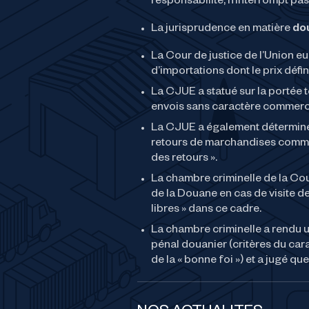
responsabilité, n’interrompt pas
La jurisprudence en matière
do
La Cour de justice de l’Union e
d’importations dont le prix déf
La CJUE a statué sur la portée t
envois sans caractère commerci
La CJUE a également déterminé l
retours de marchandises commu
des retours ».
La chambre criminelle de la Cou
de la Douane en cas de visite de
libres » dans ce cadre.
La chambre criminelle a rendu u
pénal douanier (critères du car
de la « bonne foi ») et a jugé q