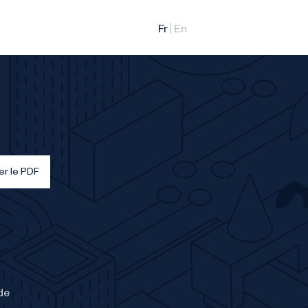
er le PDF
de