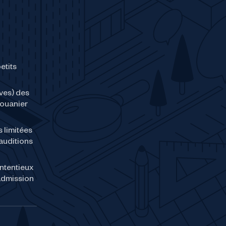
etits
ves) des
douanier
 limitées
 auditions
ontentieux
’admission