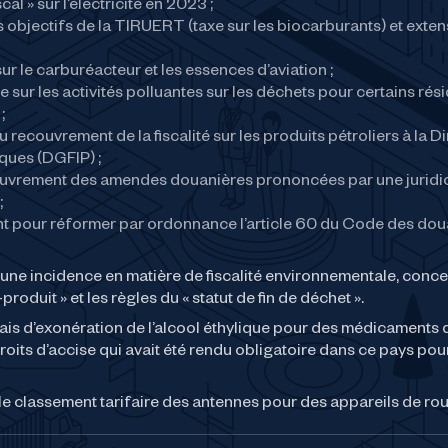
al » sur l’électricité en 2023 ;
s objectifs de la TIRUERT (taxe sur les biocarburants) et exte
ur le carburéacteur et les essences d’aviation ;
 sur les activités polluantes sur les déchets pour certains rés
;
ecouvrement de la fiscalité sur les produits pétroliers à la Di
ques (DGFIP) ;
ouvrement des amendes douanières prononcées par une juridic
;
t pour réformer par ordonnance l’article 60 du Code des do
 une incidence en matière de fiscalité environnementale, conce
produit » et les règles du « statut de fin de déchet ».
is d’exonération de l’alcool éthylique pour des médicaments 
oits d’accise qui avait été rendu obligatoire dans ce pays pou
e classement tarifaire des antennes pour des appareils de rou