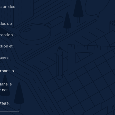
nsion des
idus de
rection
tion et
uanes
rnant la
dans le
r cet
tage.