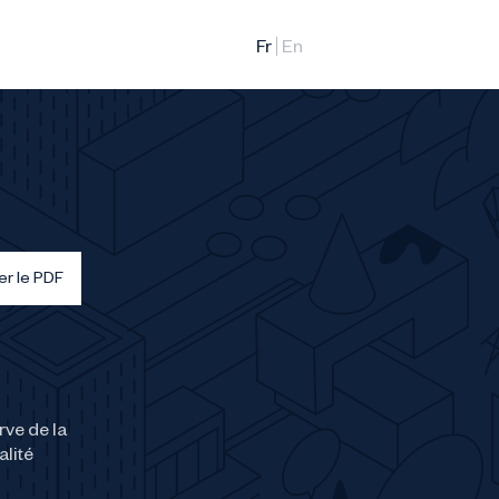
er le PDF
rve de la
alité