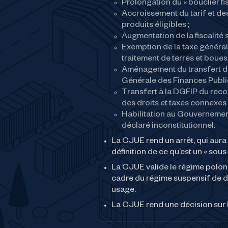
Prolongation du « bouclier fisc
Accroissement du tarif et de
produits éligibles ;
Augmentation de la fiscalité s
Exemption de la taxe générale
traitement de terres et boues 
Aménagement du transfert du r
Générale des Finances Publi
Transfert à la DGFIP du rec
des droits et taxes connexes 
Habilitation au Gouvernemen
déclaré inconstitutionnel.
La CJUE rend un arrêt, qui aura
définition de ce qu’est un « sous-
La CJUE valide le régime polona
cadre du régime suspensif de dr
usage.
La CJUE rend une décision sur l