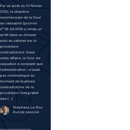
Par un arrêt du 10 février
2021, la chambre
commerciale de la Cour
de cassation (pourvoi
n° 18-24.433) a rendu un
arrêt dans un dossier
suivi au cabinet sur la
procédure
contradictoire. Dans
cette affaire, la Cour de
cassation a constaté que
l’administration « n’avait
pas communiqué au
moment de la phase
contradictoire de la
procédure l’intégralité
des […]
Stéphane Le Roy
Avocat associé