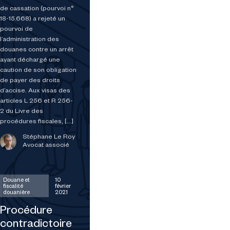
de cassation (pourvoi n°
18-15.668) a rejeté un
pourvoi de
l’administration des
douanes contre un arrêt
ayant déchargé une
caution de son obligation
de payer des droits
d’accise. Aux visas des
articles L 256 et R 256-
2 du Livre des
procédures fiscales, […]
Stéphane Le Roy
Avocat associé
Douane et
10
fiscalité
février
douanière
2021
Procédure
contradictoire