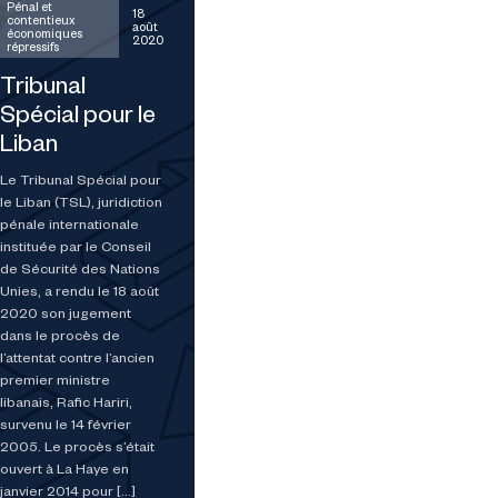
Pénal et
18
contentieux
août
économiques
2020
répressifs
Tribunal
Spécial pour le
Liban
Le Tribunal Spécial pour
le Liban (TSL), juridiction
pénale internationale
instituée par le Conseil
de Sécurité des Nations
Unies, a rendu le 18 août
2020 son jugement
dans le procès de
l’attentat contre l’ancien
premier ministre
libanais, Rafic Hariri,
survenu le 14 février
2005. Le procès s’était
ouvert à La Haye en
janvier 2014 pour […]