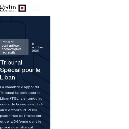
Pénal et
8
contentieux
octobre
économiques
2021
répressifs
Tribunal
Spécial pour le
Liban
La chambre d’appel du
Tribunal Spécial pour le
Liban (TSL) a entendu au
cours de la semaine du 4
au 8 octobre 2021 les
plaidoiries du Procureur
et de la Défense dans le
procès de l’attentat