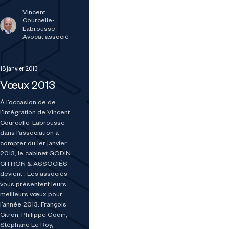
Vincent
Courcelle-
Labrousse
Avocat associé
18 janvier 2013
Vœux 2013
À l’occasion de de
l’intégration de Vincent
Courcelle-Labrousse
dans l’association à
compter du 1er janvier
2013, le cabinet GODIN
CITRON & ASSOCIÉS
devient : Les associés
vous présentent leurs
meilleurs vœux pour
l’année 2013. François
Citron, Philippe Godin,
Stéphane Le Roy,