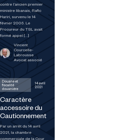
contre l’ancien premier
ministre libanais, Rafic
Hariri, survenu le 14
février 2005. Le
Procureur du TSL avait
formé appel […]
Vincent
Courcelle-
Labrousse
Avocat associé
Douane et
14 avril
fiscalité
2021
douanière
Caractère
accessoire du
Cautionnement
Par un arrêt du 14 avril
2021, la chambre
commerciale de la Cour