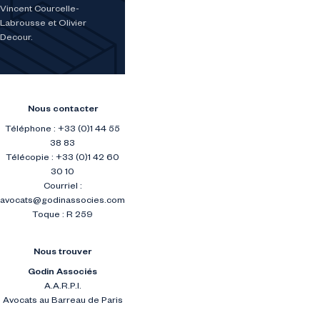
Vincent Courcelle-
Labrousse et Olivier
Decour.
Nous contacter
Téléphone : +33 (0)1 44 55
38 83
Télécopie : +33 (0)1 42 60
30 10
Courriel :
avocats@godinassocies.com
Toque : R 259
Nous trouver
Godin Associés
A.A.R.P.I.
Avocats au Barreau de Paris