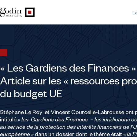
Le
« Les Gardiens des Finances »
Article sur les « ressources pr
du budget UE
Stéphane Le Roy et Vincent Courcelle-Labrousse ont pu
intitulé «
les Gardiens des Finances – les juridictions
au service de la protection des intérêts financiers de l’
européenne
» dans un dossier dont le thème était «
la F