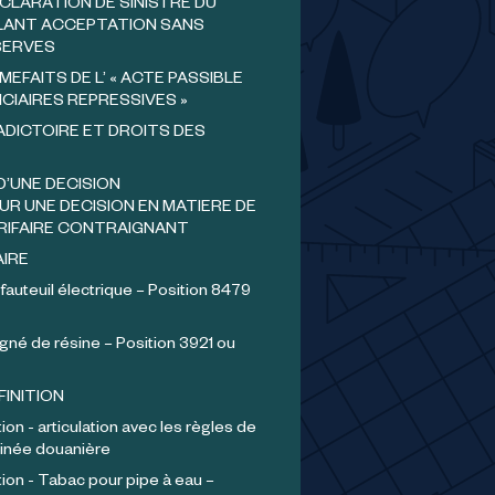
CLARATION DE SINISTRE DU
ANT ACCEPTATION SANS
SERVES
MEFAITS DE L’ « ACTE PASSIBLE
CIAIRES REPRESSIVES »
ADICTOIRE ET DROITS DES
D’UNE DECISION
UR UNE DECISION EN MATIERE DE
RIFAIRE CONTRAIGNANT
AIRE
 fauteuil électrique – Position 8479
gné de résine – Position 3921 ou
FINITION
ion - articulation avec les règles de
inée douanière
tion - Tabac pour pipe à eau –