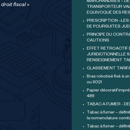
MARCHANDISES – DE
droit fiscal
»
TRANSPORTEUR VAL
EQUIVOQUE DES RE
PRESCRIPTION –LES 
DE POURSUITES JUDI
PRINCIPE DU CONTR
CAUTIONS
EFFET RETROACTIF 
JURIDICTIONNELLE S
RENSEIGNEMENT TA
CLASSEMENT TARIF
Bras robotisé fixé à un
ou 9021
Papier décoratif impré
4811
TABAC A FUMER - DE
Tabac à fumer – définit
la nomenclature comb
Tabac à fumer – défini