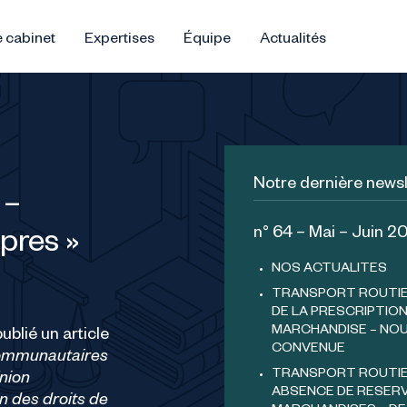
 cabinet
Expertises
Équipe
Actualités
Notre dernière newsl
 –
n° 64 – Mai – Juin 2
opres »
NOS ACTUALITES
TRANSPORT ROUTIER
DE LA PRESCRIPTION
MARCHANDISE – NOU
blié un article
CONVENUE
 communautaires
TRANSPORT ROUTIER
Union
ABSENCE DE RESERV
in des droits de