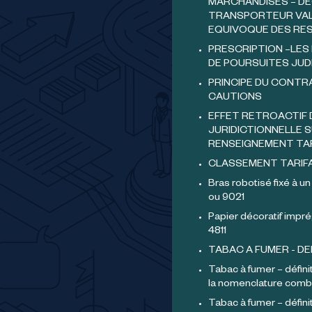
MARCHANDISES – DE
TRANSPORTEUR VAL
EQUIVOQUE DES RE
PRESCRIPTION –LES 
DE POURSUITES JUDI
PRINCIPE DU CONTR
CAUTIONS
EFFET RETROACTIF 
JURIDICTIONNELLE S
RENSEIGNEMENT TA
CLASSEMENT TARIF
Bras robotisé fixé à un
ou 9021
Papier décoratif impré
4811
TABAC A FUMER - DE
Tabac à fumer – définit
la nomenclature comb
Tabac à fumer – défini