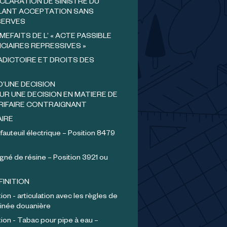
CLARATION DE SINISTRE DU
ANT ACCEPTATION SANS
SERVES
MEFAITS DE L’ « ACTE PASSIBLE
CIAIRES REPRESSIVES »
ADICTOIRE ET DROITS DES
D’UNE DECISION
UR UNE DECISION EN MATIERE DE
RIFAIRE CONTRAIGNANT
AIRE
 fauteuil électrique – Position 8479
gné de résine – Position 3921 ou
FINITION
ion - articulation avec les règles de
inée douanière
tion - Tabac pour pipe à eau –